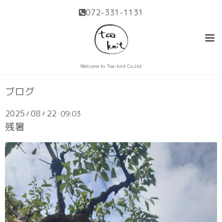
072-331-1131
Welcome to Toa-knit Co.Ltd
ブログ
2025
08
22
09:03
/
/
残暑