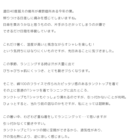
連日40度越えの場所が複数個所ある今年の夏。
照りつける日差しに痛みを感じてしまいますね。
日傘を買おうかなと思うものの、片手がふさがってしまうのが嫌で
できるだけ日陰を移動しています。
これだけ暑く、湿度が高いと残念ながらオシャレを楽しむ！
という気持ちにはなりにくいものですが、先日あることに気づきました。
この季節、ランニングする時は汗が大量に出て
びちゃびちゃ肌にくっつき、とても動きづらくなります。
そこで、綿100のフライスで作られたピッタリ感のあるタンクトップを着て
その上に普通のTシャツを着てランニングに出たところ、
タンクトップもTシャツもぐっしょり濡れるのですが、引っ付かないことが判明。
ひょっとすると、当たり前の話なのかもですが、私にとっては超新鮮。
この暑い中、わざわざ重ね着をしてランニングって･･･て思いますが
引っ付かなくて動きやすい。
タンクトップとTシャツの間に空間ができるから、通気性があり、
汗の気化熱により、逆に涼しく感じました。