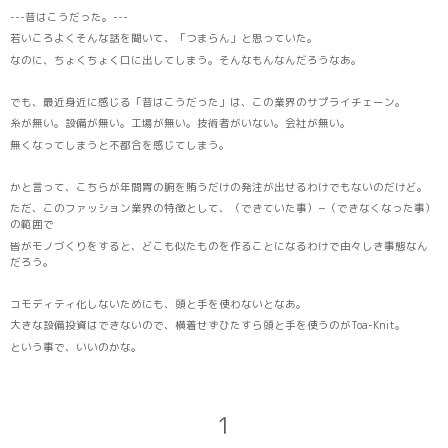
---昔はこうだった。---
若いころよくそんな話を聞いて、「つまらん」と思っていた。
なのに、ちょくちょく口に出してしまう。そんなもんなんだろうなあ。
でも、最近身近に感じる「昔はこうだった」は、この業界のサプライチェーン。
糸が無い。設備が無い。工場が無い。技術者がいない。会社が無い。
無くなってしまうと不都合を感じてしまう。
かと言って、こちらが年間胃の腑を賄うだけの発注が出せるわけでもないのだけど。
ただ、このファッション業界の特徴として、（できていた事）−（できなくなった事）
の範囲で
皆がモノづくりをすると、どこも似たものを作ることになるわけで由々しき事態なん
だろう。
コモディティ化しないためにも、頭と手を使わないとなあ。
大きな設備投資はできないので、横着せずひたすら頭と手を使うのがToa-Knit。
という事で、いいのかな。
1