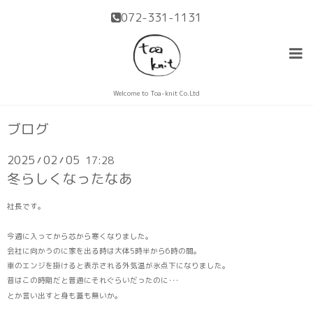
072-331-1131
Welcome to Toa-knit Co.Ltd
ブログ
2025
02
05
17:28
/
/
冬らしくなったなあ
社長です。
今週に入ってから芯から寒くなりました。
会社に向かうのに家を出る時は大体5時半から6時の間。
車のエンジを掛けると表示される外気温が氷点下になりました。
昔はこの時期だと普通にそれぐらいだったのに･･･
とか言い出すと身も蓋も無いか。