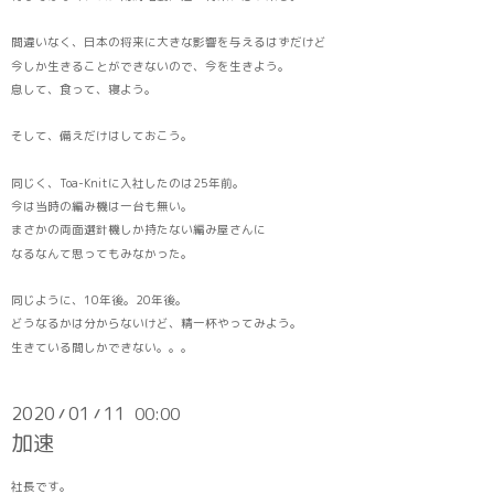
間違いなく、日本の将来に大きな影響を与えるはずだけど
今しか生きることができないので、今を生きよう。
息して、食って、寝よう。
そして、備えだけはしておこう。
同じく、Toa-Knitに入社したのは25年前。
今は当時の編み機は一台も無い。
まさかの両面選針機しか持たない編み屋さんに
なるなんて思ってもみなかった。
同じように、10年後。20年後。
どうなるかは分からないけど、精一杯やってみよう。
生きている間しかできない。。。
2020
01
11
00:00
/
/
加速
社長です。