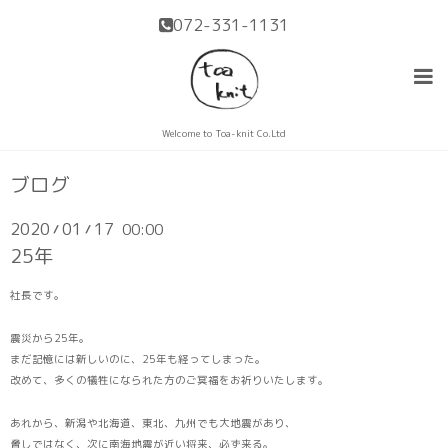
072-331-1131
Welcome to Toa-knit Co.Ltd
ブログ
2020
01
17
00:00
/
/
25年
社長です。
震災から25年。
まだ記憶には新しいのに、25年も経ってしまった。
改めて、多くの犠牲になられた方のご冥福をお祈りいたします。
あれから、新潟や北海道、東北、九州でも大地震があり、
脅しではなく、次に南海地震が近い将来、必ず来る。