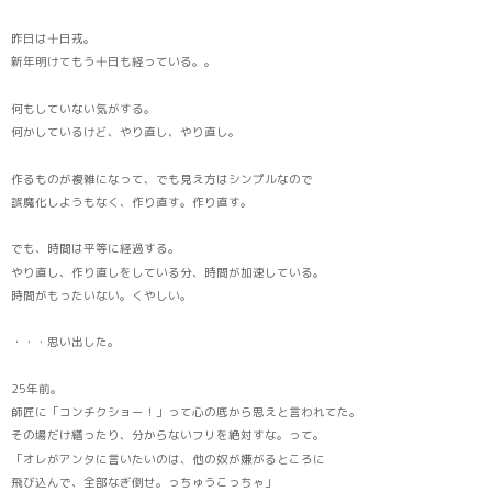
昨日は十日戎。
新年明けてもう十日も経っている。。
何もしていない気がする。
何かしているけど、やり直し、やり直し。
作るものが複雑になって、でも見え方はシンプルなので
誤魔化しようもなく、作り直す。作り直す。
でも、時間は平等に経過する。
やり直し、作り直しをしている分、時間が加速している。
時間がもったいない。くやしい。
・・・思い出した。
25年前。
師匠に「コンチクショー！」って心の底から思えと言われてた。
その場だけ繕ったり、分からないフリを絶対すな。って。
「オレがアンタに言いたいのは、他の奴が嫌がるところに
飛び込んで、全部なぎ倒せ。っちゅうこっちゃ」