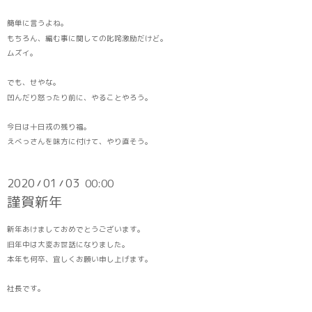
簡単に言うよね。
もちろん、編む事に関しての叱咤激励だけど。
ムズイ。
でも、せやな。
凹んだり怒ったり前に、やることやろう。
今日は十日戎の残り福。
えべっさんを味方に付けて、やり直そう。
2020
01
03
00:00
/
/
謹賀新年
新年あけましておめでとうございます。
旧年中は大変お世話になりました。
本年も何卒、宜しくお願い申し上げます。
社長です。