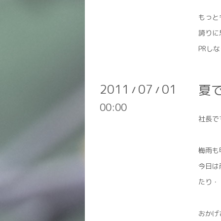
もっと
誇りに
PRし
2011
07
01
夏
/
/
00:00
社長で
梅雨も
今日は
たり・
おかげ