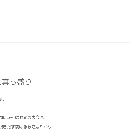
ミ真っ盛り
す。
間にか外はセミの大合唱。
鳴きだす前は想像で賑やかな