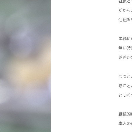
社長と
だから
仕組み
単純に
無い時
落差が
もっと
ること
とつく
継続的
本人の