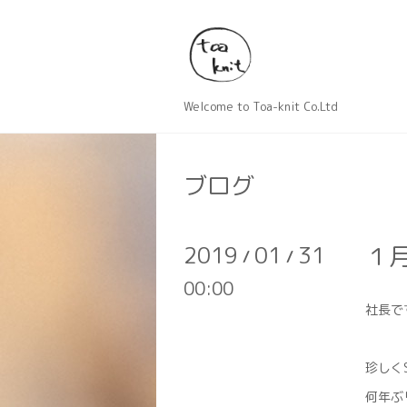
Welcome to Toa-knit Co.Ltd
ブログ
2019
01
31
１
/
/
00:00
社長で
珍しく
何年ぶ