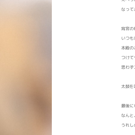
なって
宵宮の
いつも
本殿の
つけて
思わず
太鼓を
最後に
なんと
うれし