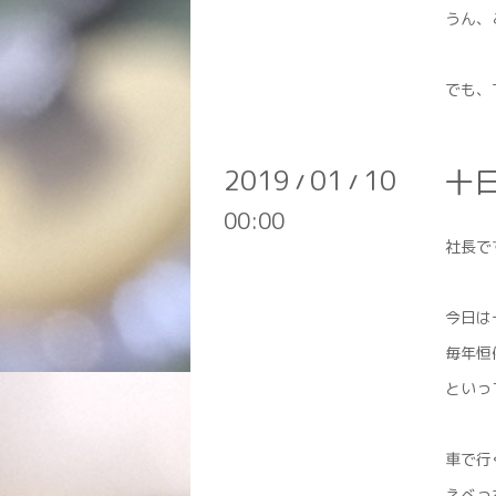
うん、
でも、
2019
01
10
十
/
/
00:00
社長で
今日は
毎年恒
といっ
車で行
えべっ