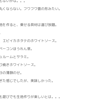
もないかな。。。
丸くならない。フワフワ雲の形みたい。
地を作ると、乗せる具材は選び放題。
。
、エビイカホタテのホワイトソース。
ベーコンほうれん草。
ュルームとサラミ。
り焼きホワイトソース。
ヨの薄餅のせ。
ぎた感じでしたが、美味しかった。
も遊びでも生地作りが楽しいとは。。。