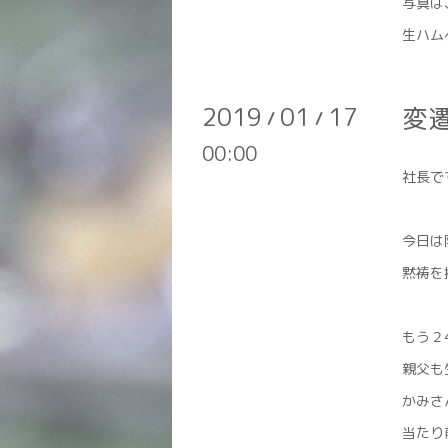
写真は
生ハム
2019
01
17
変
/
/
00:00
社長で
今日は
黙祷を
もう２
親父も
かみさ
当たり