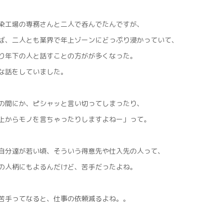
染工場の専務さんと二人で呑んでたんですが、
ば、二人とも業界で年上ゾーンにどっぷり浸かっていて、
り年下の人と話すことの方がが多くなった。
な話をしていました。
の間にか、ピシャッと言い切ってしまったり、
上からモノを言ちゃったりしますよねー」って。
自分達が若い頃、そういう得意先や仕入先の人って、
の人柄にもよるんだけど、苦手だったよね。
苦手ってなると、仕事の依頼減るよね。。