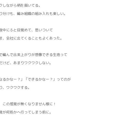
クしながら柄を描いてる。
り分けも、編み組織の組み入れも楽しい。
夜中にふと目覚めて、思いついて
ま、会社に出てくることもよくあった。
で編んで出来上がりが想像できる生地って
だけど、あまりワクワクしない。
なるかなー？」「できるかなー？」ってのが
り、ワクワクする。
、この感覚が無くなりません様に！
覚が何処かへ行ってしまう前に。