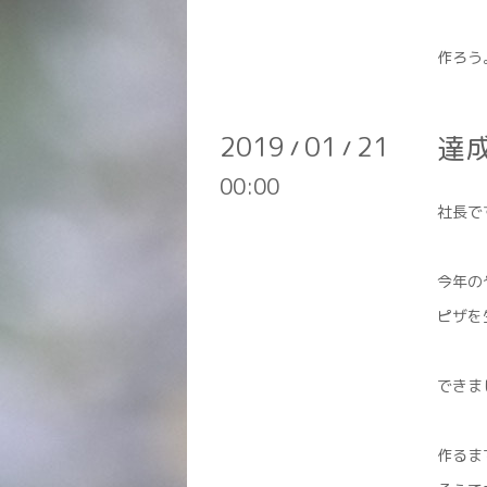
作ろう
2019
01
21
達
/
/
00:00
社長で
今年の
ピザを
できま
作るま