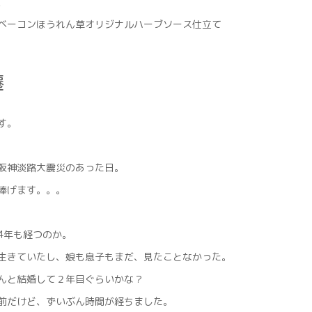
、
ベーコンほうれん草オリジナルハーブソース仕立て
遷
す。
阪神淡路大震災のあった日。
捧げます。。。
4年も経つのか。
生きていたし、娘も息子もまだ、見たことなかった。
んと結婚して２年目ぐらいかな？
前だけど、ずいぶん時間が経ちました。