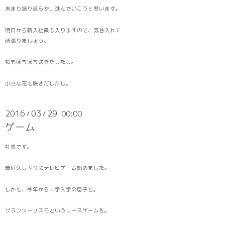
あまり振り返らず、進んでいこうと思います。
明日から新入社員も入りますので、気合入れて
頑張りましょう。
桜もぼちぼち咲きだしたし。
小さな花も咲きだしたし。
2016
03
29
00:00
/
/
ゲーム
社長です。
最近久しぶりにテレビゲーム始めました。
しかも、今年から中学入学の息子と。
グランツーリスモというレースゲームを。