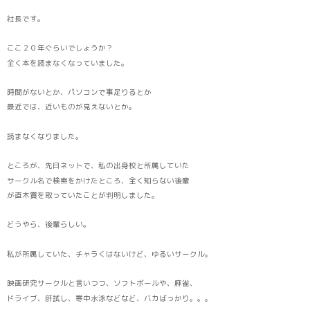
社長です。
ここ２０年ぐらいでしょうか？
全く本を読まなくなっていました。
時間がないとか、パソコンで事足りるとか
最近では、近いものが見えないとか。
読まなくなりました。
ところが、先日ネットで、私の出身校と所属していた
サークル名で検索をかけたところ、全く知らない後輩
が直木賞を取っていたことが判明しました。
どうやら、後輩らしい。
私が所属していた、チャラくはないけど、ゆるいサークル。
映画研究サークルと言いつつ、ソフトボールや、麻雀、
ドライブ、肝試し、寒中水泳などなど、バカばっかり。。。