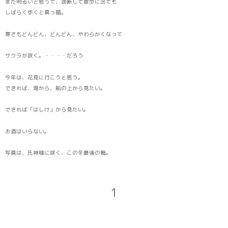
まだ明るいと思って、油断して散歩に出ても
しばらく歩くと真っ暗。
寒さもどんどん、どんどん、やわらかくなって
サクラが咲く。・・・・だろう
今年は、花見に行こうと思う。
できれば、海から、船の上から見たい。
できれば「はしけ」から見たい。
お酒はいらない。
写真は、氏神様に咲く、この冬最後の梅。
1