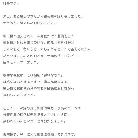
社長です。
先日、ある編み屋さんから編み機を譲り受けました。
もちろん、購入したわけですが。。
編み機が搬入されて、半月程かけて整備をして
編み機以外にも譲り受けた、部品などを仕分け
していると、私たちと、同じようなところで苦労されたん
だろうな。。。と思われる、予備のパーツなどが
色々と入っていました。
複雑な機械は、それ相応に繊細なもの。
鈍感な扱いをするとすぐ、事故が起きます。
編み機の稼働する音や振動を敏感に感じながら
扱わないと大変です。
恐らく、この譲り受けた編み機も、予備のパーツや
検査治具の梱包状態を見るとすぐに、大切に
扱われていたということが分かりました。
お陰様で、今月に入り順調に稼働しております。