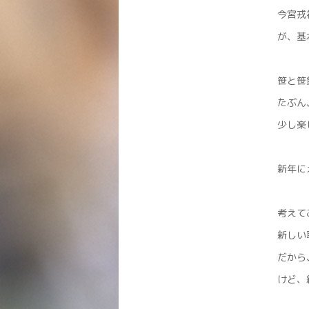
今宮戎
が、基
笹と笹
たぶん
少し楽
新年に
考えて
新しい
だから
けど、