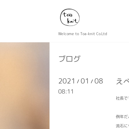
Welcome to Toa-knit Co.Ltd
ブログ
2021
01
08
え
/
/
08:11
社長で
例年だ
流石に