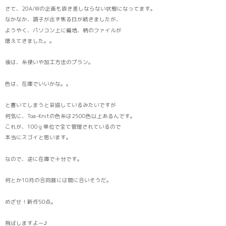
さて、20A/Wの企画も抜き差しならない状態になってます。
なかなか、調子が出ず焦る日が続きましたが、
ようやく、パソコン上に編地、柄のファイルが
増えてきました。。
後は、糸使いや加工方法のプラン。
色は、在庫でいいかな。。
と書いてしまうと妥協しているみたいですが
何気に、Toa-Knitの色糸は2500色以上あるんです。
これが、100ｇ単位で全て管理されているので
本当にスゴイと思います。
なので、逆に在庫で十分です。
何とか10月の合同展には間に合いそうだ。
めざせ！新作50点。
飛ばしますよー♪