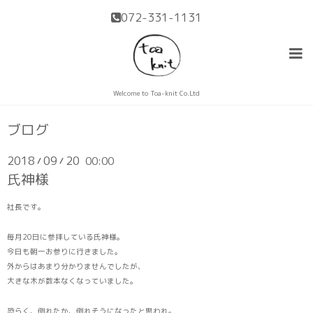
072-331-1131
Welcome to Toa-knit Co.Ltd
ブログ
2018
09
20
00:00
/
/
氏神様
社長です。
毎月20日に参拝している氏神様。
今日も朝一お参りに行きました。
外からはあまり分かりませんでしたが、
大きな木が数本なくなっていました。
恐らく、倒れたか、倒れそうになったと思われ。