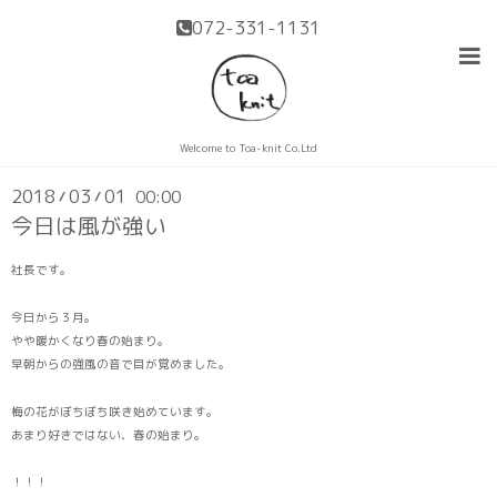
072-331-1131
ブログ
Welcome to Toa-knit Co.Ltd
2018
03
01
00:00
/
/
今日は風が強い
社長です。
今日から３月。
やや暖かくなり春の始まり。
早朝からの強風の音で目が覚めました。
梅の花がぼちぼち咲き始めています。
あまり好きではない、春の始まり。
！！！