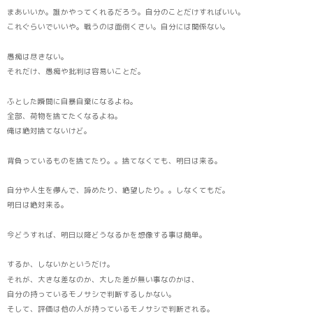
まあいいか。誰かやってくれるだろう。自分のことだけすればいい。
これぐらいでいいや。戦うのは面倒くさい。自分には関係ない。
愚痴は尽きない。
それだけ、愚痴や批判は容易いことだ。
ふとした瞬間に自暴自棄になるよね。
全部、荷物を捨てたくなるよね。
俺は絶対捨てないけど。
背負っているものを捨てたり。。捨てなくても、明日は来る。
自分や人生を儚んで、諦めたり、絶望したり。。しなくてもだ。
明日は絶対来る。
今どうすれば、明日以降どうなるかを想像する事は簡単。
するか、しないかというだけ。
それが、大きな差なのか、大した差が無い事なのかは、
自分の持っているモノサシで判断するしかない。
そして、評価は他の人が持っているモノサシで判断される。