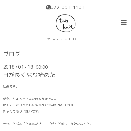
072-331-1131
Welcome to Toa-knit Co.Ltd
ブログ
2018
01
18
00:00
/
/
日が長くなり始めた
社長です。
朝夕、ちょっと明るい時間が増えた。
暗くて、きりっとした空気が好きな私からすれば
たるんだ感じが嫌いです。
そう、たぶん「たるんだ感じ」（弛んだ感じ）が嫌いなんだ。