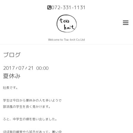
072-331-1131
Welcome to Toa-knit Co.Ltd
ブログ
2017
07
21
00:00
/
/
夏休み
社長です。
学生は今日から夏休みの人も多いようで
部活風の学生を良く見かけます。
ふと、中学生の頃を思い出しました。
ほぼ毎日練習やら試合があって、暑い中