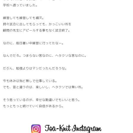
学校へ通っていました。
練習しても練習しても補欠。
時々試合に出してもらっても、かっこいい所を
顧問の先生にアピールする事もなく試合終了。
なのに、毎日暑い中練習に行ってたなー。
なんでだろ。つまらない筈なのに、ヘタクソな筈なのに。
だぶん、勉強よりはマシだったんだろうな。
今も休みは殆ど無しで仕事している。
でも、昔と違うのは、楽しいし、ヘタクソでは無い所。
そう思っているのが、幸せな勘違いでもいいと思う。
もっともっと続けていく自信があるから。