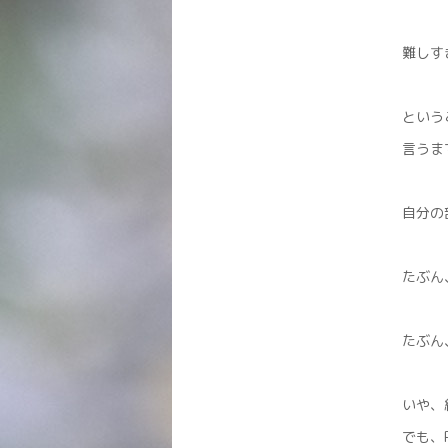
難しす
という
言うま
自分の
たぶん
たぶん
いや、
でも、