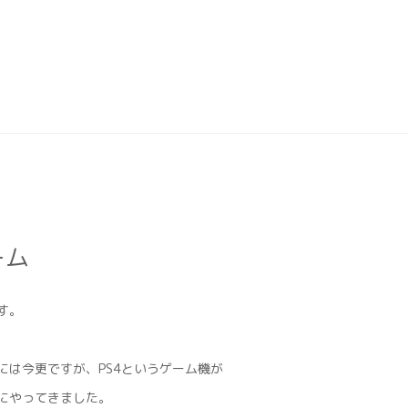
ーム
す。
には今更ですが、PS4というゲーム機が
にやってきました。