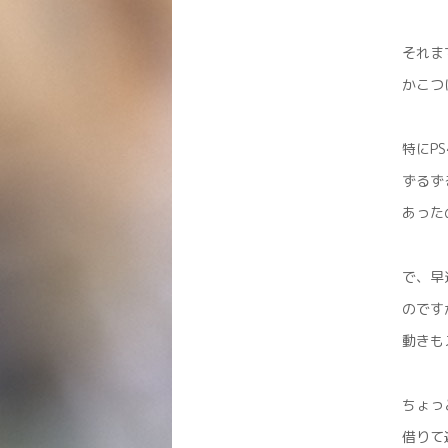
それま
かこつ
特にP
ずるず
あった
で、早
のです
動きも
ちょっ
借りて