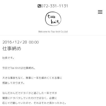
072-331-1131
ブログ
Welcome to Toa-knit Co.Ltd
2016
12
28
00:00
/
/
仕事納め
社長です。
今日でToa-Knitは仕事納め。
大きな事故もなく、無事に一年を締めくくれる事に
感謝しております。
なんだかんだでドタバタと過ごした一年ですが
闇雲にドタバタしていたわけではなく、必要に
応じて行動していたので、それはそれで良かったかと。