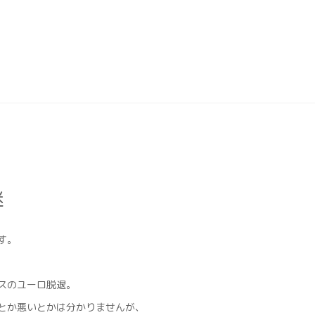
迷
す。
スのユーロ脱退。
とか悪いとかは分かりませんが、