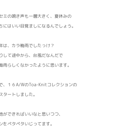
セミの鳴き声も一層大きく、夏休みの
ちにはいい目覚ましになるんでしょう。
年は、カラ梅雨でしたっけ？
りして途中から、台風だなんだで
梅雨らしくなかったように思います。
、１６A/WのToa-Knitコレクションの
スタートしました。
地ができればいいなと思いつつ、
ンをペタペタいじってます。