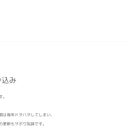
り込み
す。
期は毎年ドタバタしてしまい、
の更新もサボり気味です。