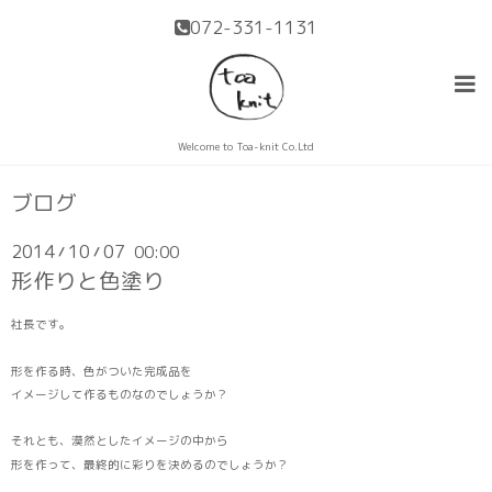
072-331-1131
Welcome to Toa-knit Co.Ltd
ブログ
2014
10
07
00:00
/
/
形作りと色塗り
社長です。
形を作る時、色がついた完成品を
イメージして作るものなのでしょうか？
それとも、漠然としたイメージの中から
形を作って、最終的に彩りを決めるのでしょうか？