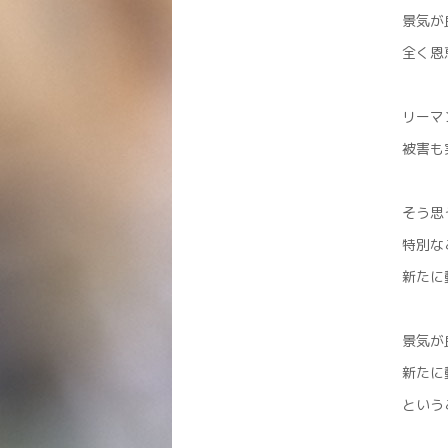
景気が
全く恩
リーマ
被害も
そう思
特別な
新たに
景気が
新たに
という