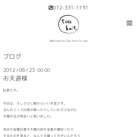
072-331-1131
Welcome to Toa-knit Co.Ltd
ブログ
2012
06
23
00:00
/
/
お天道様
社長です。
今日は、久しぶりに朝からいい天気です。
ほんの２～３日雨が降ったりしていただけなのに
太陽の光が明るいと思いました。
先日の金環日食や太陽の前を金星が横切ったり
するたのを見ると、なんて太陽って大きいんだろう