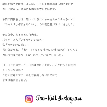
輸出を始めてはや、４年目。こうした機関の催し物に助けて
もらいながら、地道に販路を拡大しています。
今回の商談会では、知っているバイヤーさんが２名おられて
「やぁ！久しぶり」みたいで、やや親近感が湧いてきました。
そんな中、ちょっとした失敗。
バイヤーさん「Oh! How are you?」
私「How do you do...」
言いながらも、「あ～ I fine thank you.And you?だ！」なんて
思いつつ開き直り「Fine Fine!!」とごまかしました。
ヨーロッパは今、ユーロが非常に不安定。ここがピンチなのか
チャンスなのか？
ぐだぐだ考えずに、あとで後悔しないためにも
まずは種まきせねば。