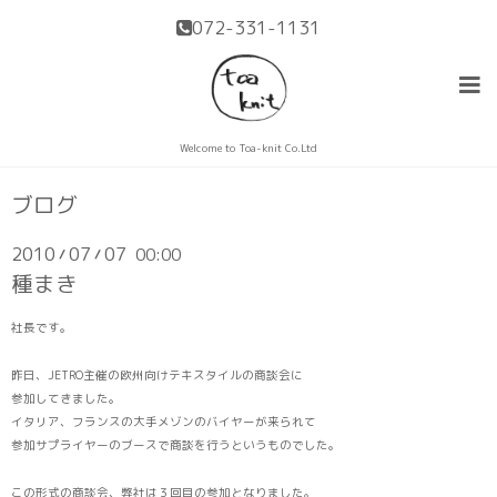
072-331-1131
Welcome to Toa-knit Co.Ltd
ブログ
2010
07
07
00:00
/
/
種まき
社長です。
昨日、JETRO主催の欧州向けテキスタイルの商談会に
参加してきました。
イタリア、フランスの大手メゾンのバイヤーが来られて
参加サプライヤーのブースで商談を行うというものでした。
この形式の商談会、弊社は３回目の参加となりました。