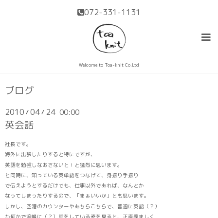
072-331-1131
Welcome to Toa-knit Co.Ltd
ブログ
2010
04
24
00:00
/
/
英会話
社長です。
海外に出張したりすると特にですが、
英語を勉強しなおさないと！と猛烈に思います。
と同時に、知っている英単語をつなげて、身振り手振り
で伝えようとするだけでも、仕事以外であれば、なんとか
なってしまったりするので、「まぁいいか」とも思います。
しかし、空港のカウンターやあちらこちらで、普通に英語（？）
か何かで流暢に（？）話をしている姿を見ると、正直羨ましく