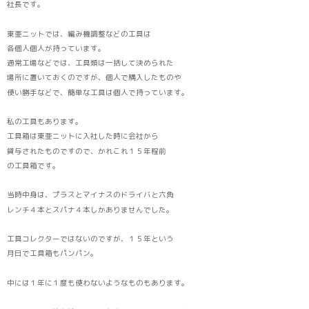
社長です。
東亜ニットでは、編み機調整などの工具は
各個人個人が持っています。
通常工場などでは、工具類は一括して決められた
場所に置いておくのですが、個人で購入したものや
使い勝手などで、簡単な工具は個人で持っています。
私の工具もあります。
工具箱は東亜ニットに入社した時に会社から
貸与されたものですので、かれこれ１５年程前
の工具箱です。
当時中身は、プラスとマイナスのドライバと六角
レンチ４本とスパナ４本しかありませんでした。
工具コレクターではないのですが、１５年という
月日で工具箱もパンパン。
中には１年に１度も使わないようなものもあります。