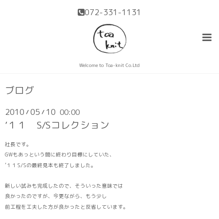
072-331-1131
Welcome to Toa-knit Co.Ltd
ブログ
2010
05
10
00:00
/
/
’１１ S/Sコレクション
社長です。
GWもあっという間に終わり目標にしていた、
’１１S/Sの最終見本も終了しました。
新しい試みも完成したので、そういった意味では
良かったのですが、今更ながら、もう少し
前工程を工夫した方が良かったと反省しています。