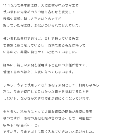
’１１S/Sも基本的には、天然素材が中心で今まで
使い慣れた先染めの糸の組み合わせを変更して
表情や質感に新しさを求めたのですが、
思っていた程には、変化がつけられませんでした。
使い慣れた素材であれば、自社で持っている色数
も豊富に取り揃えているし、原料もある程度は持って
いるので、非常に動きやすいと思っていました。
確かに、新しい素材を採用すると在庫の糸種が増えて、
管理するのが徐々に大変になってしまいます。
しかし、今まで使用してきた素材は素材として、利用しながら
別に、今まで使用してこなかった素材を挑戦することを
しないと、なかなか大きな変化が得にくくなっています。
もちろん、私たちにとっては編み組織の開発が非常に重要
なのですが、素材の変化を組み合わせることで、可能性が
広がるのは当然のこと。
ですから、今まで以上に取り入れていきたいと思いました。